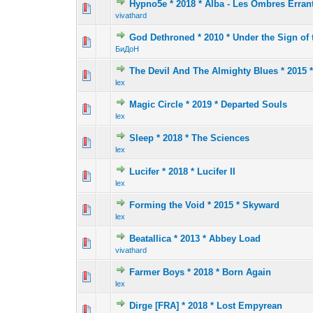
Hypno5e * 2018 * Alba - Les Ombres Erran
1 голос(ов) 
1
2
vivathard
God Dethroned * 2010 * Under the Sign of 
2 голос(ов) -
1
2
БиДоН
The Devil And The Almighty Blues * 2015 
0 голос(ов) - 0 из 
1
2
lex
Magic Circle * 2019 * Departed Souls
0 голос(ов) - 0 из 
1
2
lex
Sleep * 2018 * The Sciences
1 голос(ов) - 2 
1
2
lex
Lucifer * 2018 * Lucifer II
0 голос(ов) - 0 из 
1
2
lex
Forming the Void * 2015 * Skyward
0 голос(ов) - 0 из 
1
2
lex
Beatallica * 2013 * Abbey Load
1 голос(ов) 
1
2
vivathard
Farmer Boys * 2018 * Born Again
1 голос(ов) 
1
2
lex
Dirge [FRA] * 2018 * Lost Empyrean
0 голос(ов) - 0 из 
1
2