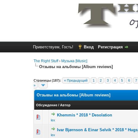
Приветствуем, Гость!
Вход
Регистрация
The Right Stuff
›
Музыка [Music]
Отзывы на альбомы [Album reviews]
Страницы (187):
« Предыдущий
1
2
3
4
5
6
7
»
Отзывы на альбомы [Album reviews]
Обсуждение
/
Автор
Khemmis * 2018 * Desolation
0 голос(ов) - 0 из 
1
2
lex
Ivar Bjørnson & Einar Selvik * 2018 * Hugs
1 голос(ов) -
1
2
lex