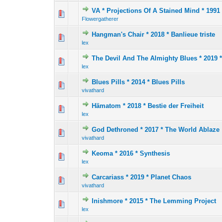
VA * Projections Of A Stained Mind * 1991
1 голос(ов) 
1
2
Flowergatherer
Hangman's Chair * 2018 * Banlieue triste
0 голос(ов) - 0 из 
1
2
lex
The Devil And The Almighty Blues * 2019 
1 голос(ов) 
1
2
lex
Blues Pills * 2014 * Blues Pills
3 голос(ов) - 4
1
2
vivathard
Hämatom * 2018 * Bestie der Freiheit
1 голос(ов) 
1
2
lex
God Dethroned * 2017 * The World Ablaze
1 голос(ов) 
1
2
vivathard
Keoma * 2016 * Synthesis
0 голос(ов) - 0 из 
1
2
lex
Carcariass * 2019 * Planet Chaos
1 голос(ов) 
1
2
vivathard
Inishmore * 2015 * The Lemming Project
0 голос(ов) - 0 из 
1
2
lex