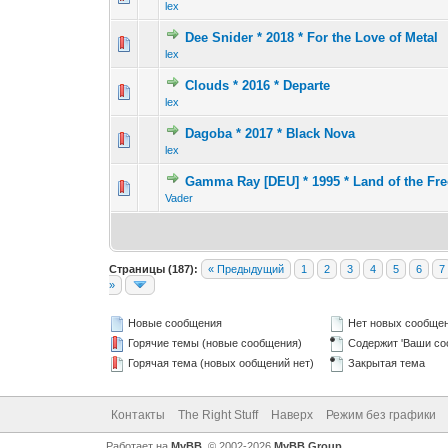
lex
Dee Snider * 2018 * For the Love of Metal
0 голос(ов) - 0 из 
1
2
lex
Clouds * 2016 * Departe
0 голос(ов) - 0 из 
1
2
lex
Dagoba * 2017 * Black Nova
0 голос(ов) - 0 из 
1
2
lex
Gamma Ray [DEU] * 1995 * Land of the Fre
4 голос(ов) 
1
2
Vader
Страницы (187):
« Предыдущий
1
2
3
4
5
6
7
»
Новые сообщения
Нет новых сообще
Горячие темы (новые сообщения)
Содержит 'Ваши со
Горячая тема (новых ообщений нет)
Закрытая тема
Контакты
The Right Stuff
Наверх
Режим без графики
Работает на
MyBB
, © 2002-2026
MyBB Group
.