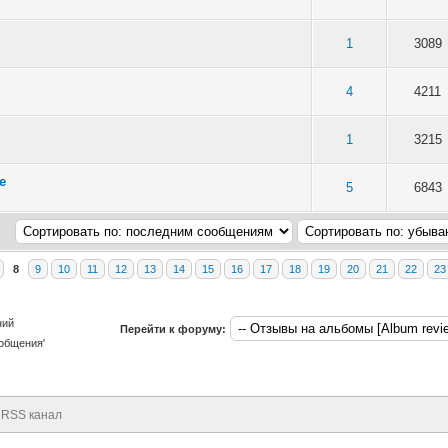
5 в среднем
3
4
5
1
3089
5 в среднем
3
4
5
4
4211
5 в среднем
3
4
5
1
3215
e
- 5 из 5 в среднем
3
4
5
5
6843
8
9
10
11
12
13
14
15
16
17
18
19
20
21
22
23
ний
Перейти к форуму:
общения'
RSS канал