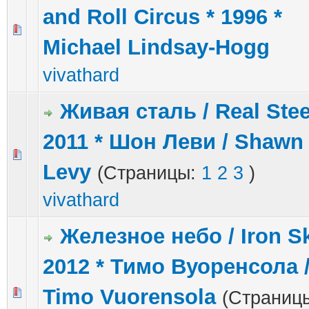
and Roll Circus * 1996 *
1 голос(ов) - 5 из 5 в среднем
1
2
3
4
5
Michael Lindsay-Hogg
vivathard
Живая сталь / Real Stee
2011 * Шон Леви / Shawn
3 голос(ов) - 4.67 из 5 в среднем
1
2
3
4
5
Levy
(Страницы:
1
2
3
)
vivathard
Железное небо / Iron Sk
2012 * Тимо Вуоренсола 
Timo Vuorensola
2 голос(ов) - 3 из 5 в среднем
1
2
3
4
5
(Страниц