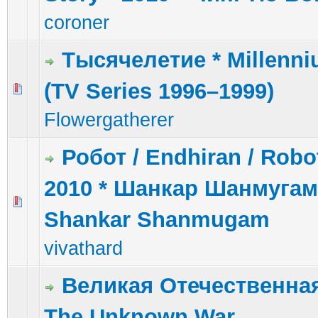
coroner
Тысячелетие * Millenni
(TV Series 1996–1999)
1 голос(ов) - 5 из 5 в среднем
1
2
3
4
5
Flowergatherer
Робот / Endhiran / Robot
2010 * Шанкар Шанмугам
0 голос(ов) - 0 из 5 в среднем
1
2
3
4
5
Shankar Shanmugam
vivathard
Великая Отечественная
The Unknown War