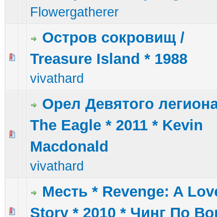
Flowergatherer
Остров сокровищ /
Treasure Island * 1988
7 голос(ов) - 5 из 5 в среднем
1
2
3
4
5
vivathard
Орел Девятого легиона
The Eagle * 2011 * Kevin
2 голос(ов) - 3 из 5 в среднем
1
2
3
4
5
Macdonald
vivathard
Месть * Revenge: A Lov
Story * 2010 * Чинг По Во
1 голос(ов) - 5 из 5 в среднем
1
2
3
4
5