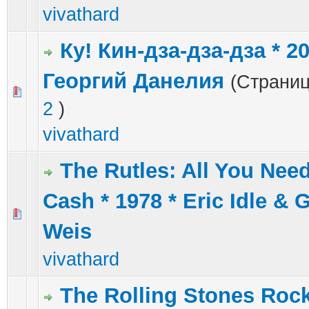
vivathard
Ку! Кин-дза-дза-дза * 20
Георгий Данелия
(Страни
2 голос(ов) - 5 из 5 в среднем
1
2
3
4
5
2
)
vivathard
The Rutles: All You Need
Cash * 1978 * Eric Idle & 
1 голос(ов) - 5 из 5 в среднем
1
2
3
4
5
Weis
vivathard
The Rolling Stones Roc