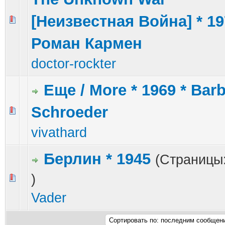
[Неизвестная Война] * 19
0 голос(ов) - 0 из 5 в среднем
1
2
3
4
5
Роман Кармен
doctor-rockter
Еще / More * 1969 * Barb
Schroeder
1 голос(ов) - 5 из 5 в среднем
1
2
3
4
5
vivathard
Берлин * 1945
(Страницы
)
1 голос(ов) - 5 из 5 в среднем
1
2
3
4
5
Vader