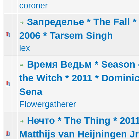
coroner
Запределье * The Fall *
2006 * Tarsem Singh
3 голос(ов) - 5 из 5 в среднем
1
2
3
4
5
lex
Время Ведьм * Season 
the Witch * 2011 * Domini
3 голос(ов) - 2.33 из 5 в среднем
1
2
3
4
5
Sena
Flowergatherer
Нечто * The Thing * 2011
Matthijs van Heijningen Jr
2 голос(ов) - 3 из 5 в среднем
1
2
3
4
5