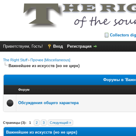
Collectors di
Приветствуем, Гость!
Вход
Регистрация
The Right Stuff
›
Прочее [Miscellaneous]
Важнейшее из искусств (но не цирк)
Форумы в 'Важне
Форум
Обсуждения общего характера
Страницы (3):
1
2
3
Следующий »
Важнейшее из искусств (но не цирк)