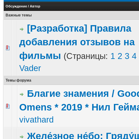
Обсуждение
/
Автор
Важные темы
[Разработка] Правила
добавления отзывов на
0 голос(ов) - 0 из 5 в среднем
1
2
3
4
5
фильмы
(Страницы:
1
2
3
4
Vader
Темы форума
Благие знамения / Goo
Omens * 2019 * Нил Гейм
1 голос(ов) - 5 из 5 в среднем
1
2
3
4
5
vivathard
Желе́зное не́бо: Гряду́