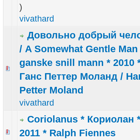
)
vivathard
Довольно добрый чел
/ A Somewhat Gentle Man 
ganske snill mann * 2010 
4 голос(ов) - 5 из 5 в среднем
1
2
3
4
5
Ганс Петтер Моланд / Ha
Petter Moland
vivathard
Coriolanus * Кориолан 
2011 * Ralph Fiennes
1 голос(ов) - 5 из 5 в среднем
1
2
3
4
5