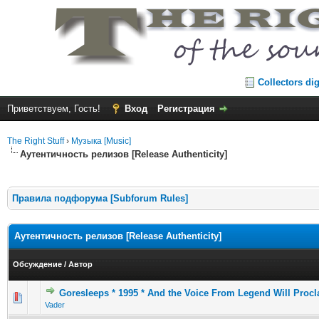
Collectors di
Приветствуем, Гость!
Вход
Регистрация
The Right Stuff
›
Музыка [Music]
Аутентичность релизов [Release Authenticity]
Правила подфорума [Subforum Rules]
Аутентичность релизов [Release Authenticity]
Обсуждение
/
Автор
Goresleeps * 1995 * And the Voice From Legend Will Procla
Vader