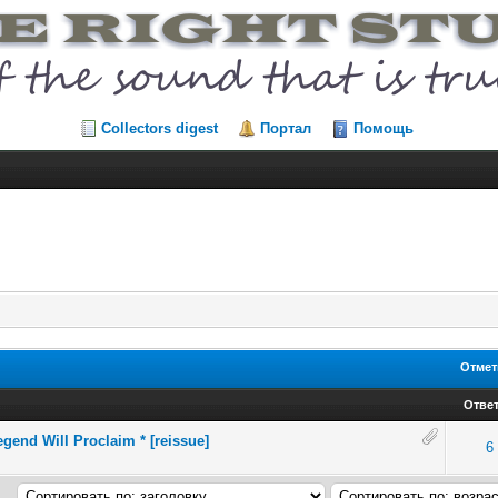
Collectors digest
Портал
Помощь
Отмет
Отве
gend Will Proclaim * [reissue]
6