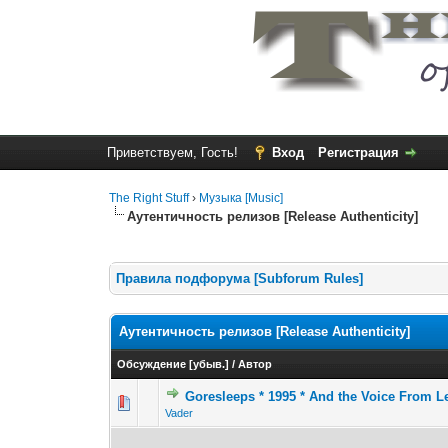
Приветствуем, Гость!
Вход
Регистрация
The Right Stuff
›
Музыка [Music]
Аутентичность релизов [Release Authenticity]
Правила подфорума [Subforum Rules]
Аутентичность релизов [Release Authenticity]
Обсуждение
[
убыв.
]
/
Автор
Goresleeps * 1995 * And the Voice From Le
Vader