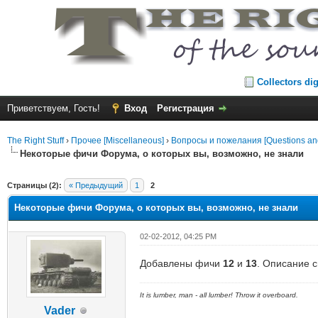
Collectors di
Приветствуем, Гость!
Вход
Регистрация
The Right Stuff
›
Прочее [Miscellaneous]
›
Вопросы и пожелания [Questions an
Некоторые фичи Форума, о которых вы, возможно, не знали
Страницы (2):
« Предыдущий
1
2
Некоторые фичи Форума, о которых вы, возможно, не знали
02-02-2012, 04:25 PM
Добавлены фичи
12
и
13
. Описание с
It is lumber, man - all lumber! Throw it overboard.
Vader