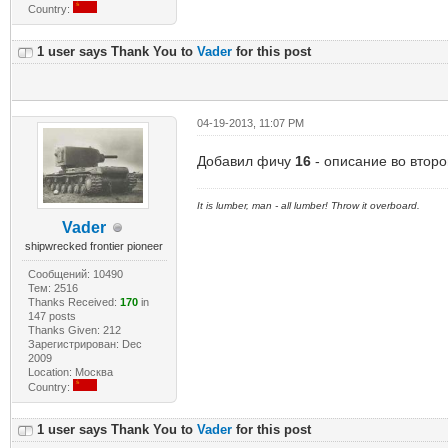
Country:
1 user says Thank You to
Vader
for this post
04-19-2013, 11:07 PM
Добавил фичу
16
- описание во второ
It is lumber, man - all lumber! Throw it overboard.
Vader
shipwrecked frontier pioneer
Сообщений: 10490
Тем: 2516
Thanks Received:
170
in
147 posts
Thanks Given: 212
Зарегистрирован: Dec
2009
Location: Москва
Country:
1 user says Thank You to
Vader
for this post