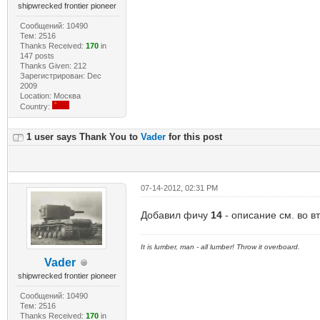
shipwrecked frontier pioneer
Сообщений: 10490
Тем: 2516
Thanks Received:
170
in
147 posts
Thanks Given: 212
Зарегистрирован: Dec
2009
Location: Москва
Country:
1 user says Thank You to
Vader
for this post
07-14-2012, 02:31 PM
Добавил фичу
14
- описание см. во 
It is lumber, man - all lumber! Throw it overboard.
Vader
shipwrecked frontier pioneer
Сообщений: 10490
Тем: 2516
Thanks Received:
170
in