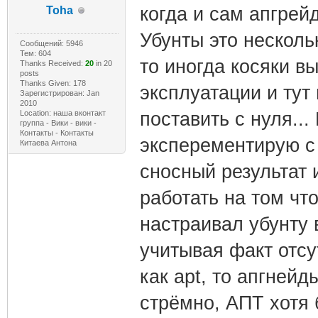
когда и сам апгрей
Toha
Убунты это несколь
Сообщений: 5946
Тем: 604
то иногда косяки в
Thanks Received:
20
in 20
posts
Thanks Given: 178
эксплуатации и тут
Зарегистрирован: Jan
2010
Location: наша вконтакт
поставить с нуля..
группа - Вики - вики -
Контакты - Контакты
эксперементирую с 
Китаева Антона
сносный результат 
работать на том что
настраивал убунту 
учитывая факт отсу
как apt, то апгней
стрёмно, АПТ хотя 