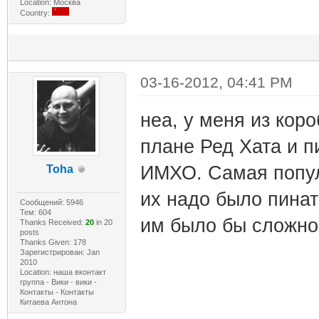
Location: Москва
Country:
03-16-2012, 04:41 PM
неа, у меня из коро
плане Ред Хата и п
ИМХО. Самая попул
Toha
их надо было пинат
Сообщений: 5946
Тем: 604
им было бы сложно 
Thanks Received:
20
in 20
posts
Thanks Given: 178
Зарегистрирован: Jan
2010
Location: наша вконтакт
группа - Вики - вики -
Контакты - Контакты
Китаева Антона