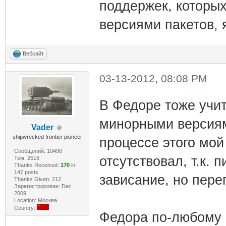
поддержек, которых
версиями пакетов, я
Вебсайт
03-13-2012, 08:08 PM
В Федоре тоже учи
минорными версиями
Vader
shipwrecked frontier pioneer
процессе этого мой
Сообщений: 10490
отсутствовал, т.к. 
Тем: 2516
Thanks Received:
170
in
147 posts
зависание, но пере
Thanks Given: 212
Зарегистрирован: Dec
2009
Location: Москва
Country:
Федора по-любому б