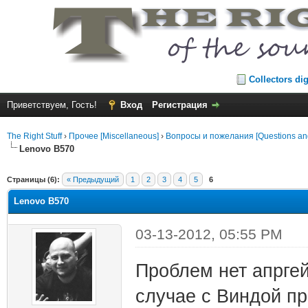
Collectors di
Приветствуем, Гость!
Вход
Регистрация
The Right Stuff
›
Прочее [Miscellaneous]
›
Вопросы и пожелания [Questions an
Lenovo B570
Страницы (6):
« Предыдущий
1
2
3
4
5
6
Lenovo B570
03-13-2012, 05:55 PM
Проблем нет апрге
случае с Виндой пр