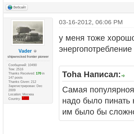
Вебсайт
03-16-2012, 06:06 PM
у меня тоже хорошо
энергопотребление
Vader
shipwrecked frontier pioneer
Сообщений: 10490
Тем: 2516
Toha Написал:
Thanks Received:
170
in
147 posts
Thanks Given: 212
Зарегистрирован: Dec
Самая популярноя 
2009
Location: Москва
надо было пинать 
Country:
им было бы сложно