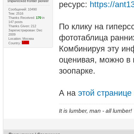
shipwrecked frontier pioneer
ресурс:
https://ant
Сообщений: 10490
Тем: 2516
Thanks Received:
170
in
147 posts
По клику на гиперс
Thanks Given: 212
Зарегистрирован: Dec
2009
фототаблица ранни
Location: Москва
Country:
Комбинируя эту инф
оценивая, можно в 
зоопарке.
А на
этой странице
It is lumber, man - all lumber