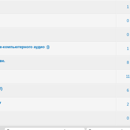
1
0
0
-компьютерного аудио :))
1
ве.
8
11
!)
6
r
2
0