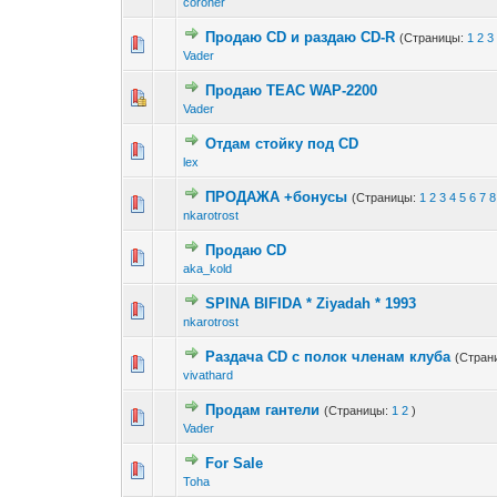
coroner
Продаю CD и раздаю CD-R
(Страницы:
1
2
3
Vader
Продаю TEAC WAP-2200
Vader
Отдам стойку под CD
lex
ПРОДАЖА +бонусы
(Страницы:
1
2
3
4
5
6
7
8
nkarotrost
Продаю CD
aka_kold
SPINA BIFIDA * Ziyadah * 1993
nkarotrost
Раздача CD с полок членам клуба
(Стран
vivathard
Продам гантели
(Страницы:
1
2
)
Vader
For Sale
Toha