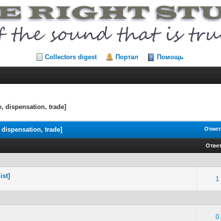
Collectors digest
Портал
Помощь
 dispensation, trade]
dispensation, trade]
Отмет
Отве
ist]
1
0