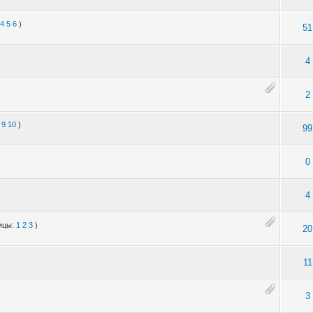
4
5
6
)
51
4
2
9
10
)
99
0
4
ицы:
1
2
3
)
20
11
3