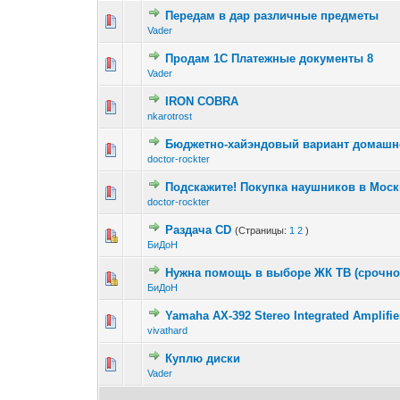
Передам в дар различные предметы
Vader
Продам 1С Платежные документы 8
Vader
IRON COBRA
nkarotrost
Бюджетно-хайэндовый вариант домашне
doctor-rockter
Подскажите! Покупка наушников в Моск
doctor-rockter
Раздача CD
(Страницы:
1
2
)
БиДоН
Нужна помощь в выборе ЖК ТВ (срочно
БиДоН
Yamaha AX-392 Stereo Integrated Amplifie
vivathard
Куплю диски
Vader